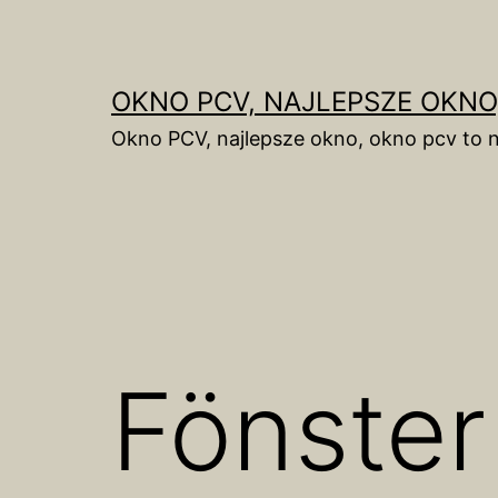
Skip
to
content
OKNO PCV, NAJLEPSZE OKNO
Okno PCV, najlepsze okno, okno pcv to n
Fönster