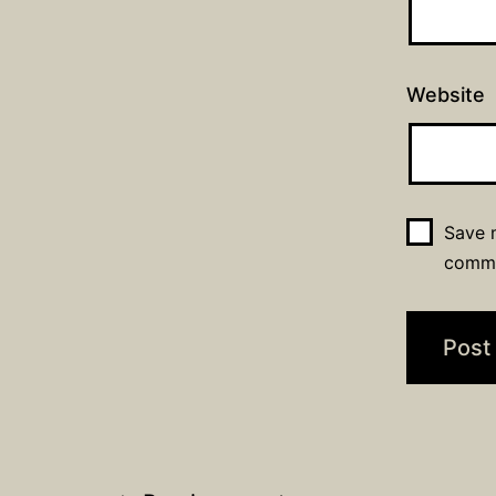
Website
Save m
comm