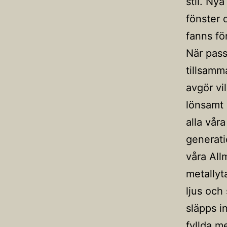
stil. Ny
fönster 
fanns fö
När pass
tillsamm
avgör vi
lönsamt 
alla vår
generati
våra All
metallyt
ljus och
släpps i
fyllda m