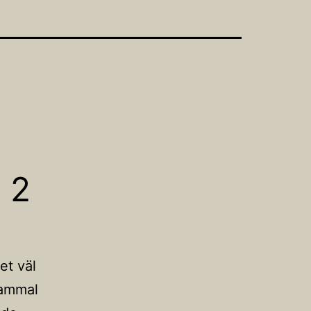
 2
et väl
gammal