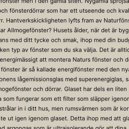
a fönster men i den gamla siten. Nygamla spröjs
och fönsterdörrar som har ett utseende och kva
rr. Hantverkskickligheten lyfts fram av Naturföns
ar Allmogefönster? Husets ålder, när det är byg
ans med ditt tycke och smak, ihop med din bud
lken typ av fönster som du ska välja. Det är allti
energimässigt att montera Naturs fönster och dö
a fönster är så kallade energifönster med den ny
onens lågemissionsglas med superenergiglas, 
mogefönster och dörrar. Glaset har dels en liten
a som fungerar som ett filter som släpper igen
 strålar in i ditt hus, men rumsvärmen som är kor
nte ut igen igenom glaset. Detta ihop med att gl
ed argongas som är ultraisolerande gör att dina