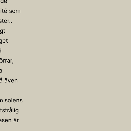
ade
lité som
ter..
gt
get
d
rrar,
a
så även
om solens
tstrålig
asen är