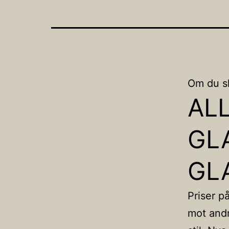
Om du s
AL
GL
GL
Priser p
mot andr