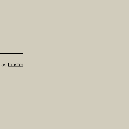
d
d as
fönster