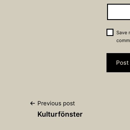
Save m
comm
Post
Previous post
Kulturfönster
navigation