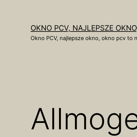
Skip
to
content
OKNO PCV, NAJLEPSZE OKNO
Okno PCV, najlepsze okno, okno pcv to n
Allmoge