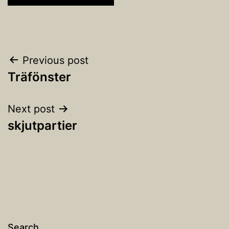
Post
Previous post
Träfönster
navigation
Next post
skjutpartier
Search