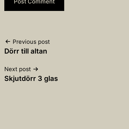
Post
Previous post
Dörr till altan
navigation
Next post
Skjutdörr 3 glas