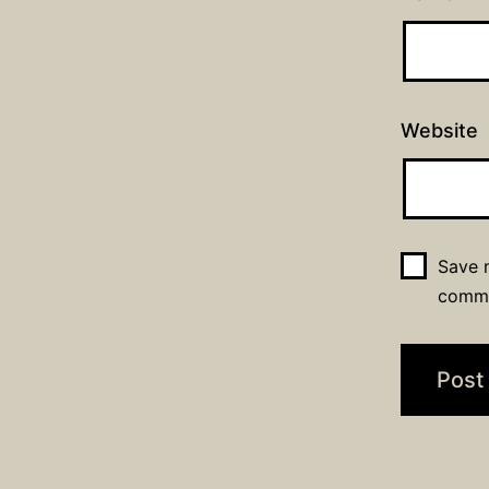
Website
Save m
comm