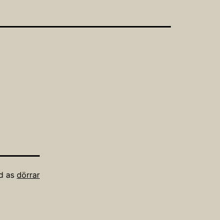
d as
dörrar