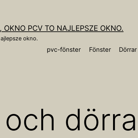
, OKNO PCV TO NAJLEPSZE OKNO.
ajlepsze okno.
pvc-fönster
Fönster
Dörrar
 och dörra