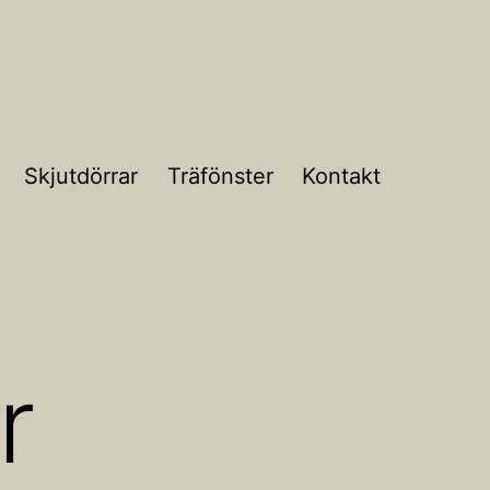
Skjutdörrar
Träfönster
Kontakt
r