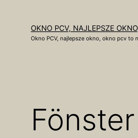
Skip
to
content
OKNO PCV, NAJLEPSZE OKNO
Okno PCV, najlepsze okno, okno pcv to n
Fönster