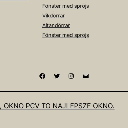
Fönster med spröjs
Vikdörrar
Altandörrar
Fönster med spröjs
Facebook
Twitter
Instagram
Email
, OKNO PCV TO NAJLEPSZE OKNO.