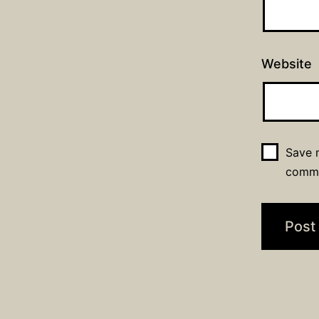
Website
Save m
comm