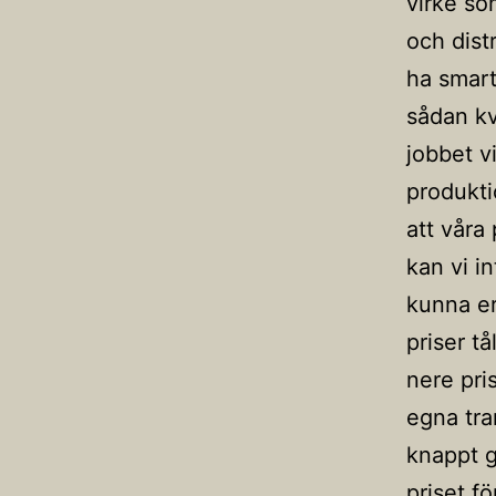
virke som
och distr
ha smart
sådan kv
jobbet v
produkti
att våra
kan vi i
kunna erb
priser tå
nere pris
egna tra
knappt g
priset f