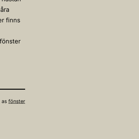
våra
er finns
 fönster
d as
fönster