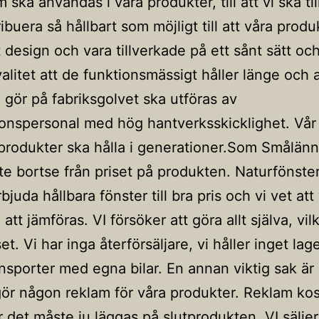
 ska användas i våra produkter, till att vi ska ti
ibuera så hållbart som möjligt till att våra produ
 design och vara tillverkade på ett sånt sätt o
alitet att de funktionsmässigt håller länge och a
i gör på fabriksgolvet ska utföras av
onspersonal med hög hantverksskicklighet. Vår
 produkter ska hålla i generationer.Som Smålänn
nte bortse från priset på produkten. Naturfönster 
juda hållbara fönster till bra pris och vi vet att
l att jämföras. VI försöker att göra allt själva, vil
et. Vi har inga återförsäljare, vi håller inget lage
nsporter med egna bilar. En annan viktig sak är a
ör någon reklam för våra produkter. Reklam kos
ör det måste ju läggas på slutprodukten. VI sälje