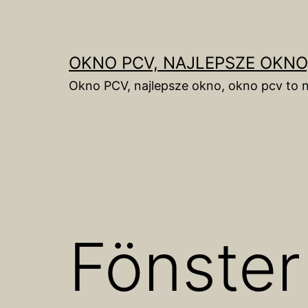
Skip
to
content
OKNO PCV, NAJLEPSZE OKNO
Okno PCV, najlepsze okno, okno pcv to n
Fönster