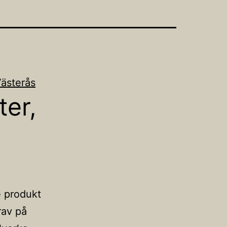
Västerås
ter,
e produkt
rav på