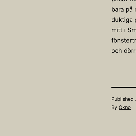
bara på 
duktiga 
mitt i S
fönstert
och dörra
Published
By
Okno