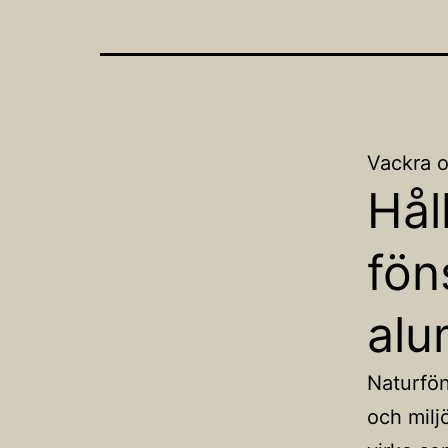
Vackra o
Hål
fön
alu
Naturfön
och miljö