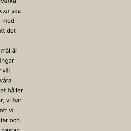
llverka
kter ska
ch med
tt det
 mål är
ingar
vill
 våra
ket håller
r, vi har
tt vi
tar och
r nästan